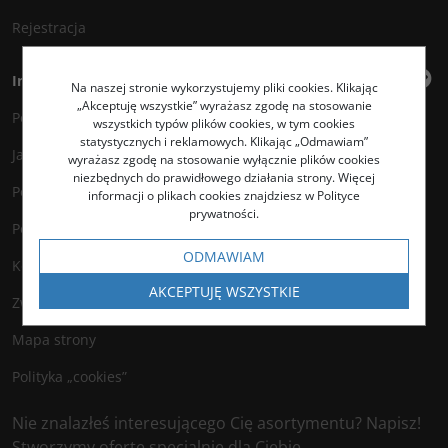
Rejestracja
Informacje
Na naszej stronie wykorzystujemy pliki cookies. Klikając
„Akceptuję wszystkie” wyrażasz zgodę na stosowanie
Polityka prywatności
wszystkich typów plików cookies, w tym cookies
statystycznych i reklamowych. Klikając „Odmawiam”
Jak kupować?
wyrażasz zgodę na stosowanie wyłącznie plików cookies
niezbędnych do prawidłowego działania strony. Więcej
Polityka legalności
informacji o plikach cookies znajdziesz w Polityce
prywatności.
Polityka antyspamowa
ODMAWIAM
Kontakt
AKCEPTUJĘ WSZYSTKIE
Zwroty
Mapa strony
Polityka „cookies”
Nie znalazłeś interesującego Cię asortymentu? Napisz!
Stworzymy ofertę specjalnie dla Ciebie.