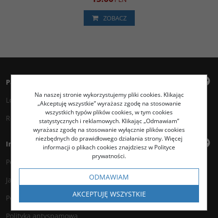
ZOBACZ
Panel klienta
Na naszej stronie wykorzystujemy pliki cookies. Klikając
Logowanie
„Akceptuję wszystkie” wyrażasz zgodę na stosowanie
wszystkich typów plików cookies, w tym cookies
Rejestracja
statystycznych i reklamowych. Klikając „Odmawiam”
wyrażasz zgodę na stosowanie wyłącznie plików cookies
niezbędnych do prawidłowego działania strony. Więcej
Informacje
informacji o plikach cookies znajdziesz w Polityce
prywatności.
Polityka prywatności
ODMAWIAM
Jak kupować?
AKCEPTUJĘ WSZYSTKIE
Polityka legalności
Polityka antyspamowa