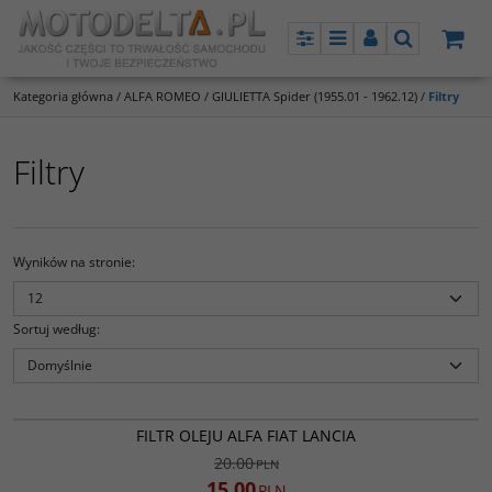
Panel
Menu
Panel
Szukaj
Kategoria główna
/
ALFA ROMEO
/
GIULIETTA Spider (1955.01 - 1962.12)
/
Filtry
Filtry
Wyników na stronie
:
Sortuj według
:
OL41ADM
PROMOCJA
FILTR OLEJU ALFA FIAT LANCIA
20.00
PLN
15.00
PLN