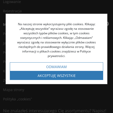
Logowanie
Rejestracja
Na naszej stronie wykorzystujemy pliki cookies. Klikając
Informacje
„Akceptuję wszystkie” wyrażasz zgodę na stosowanie
wszystkich typów plików cookies, w tym cookies
Polityka prywatności
statystycznych i reklamowych. Klikając „Odmawiam”
wyrażasz zgodę na stosowanie wyłącznie plików cookies
Jak kupować?
niezbędnych do prawidłowego działania strony. Więcej
informacji o plikach cookies znajdziesz w Polityce
Polityka legalności
prywatności.
Polityka antyspamowa
ODMAWIAM
Kontakt
AKCEPTUJĘ WSZYSTKIE
Zwroty
Mapa strony
Polityka „cookies”
Nie znalazłeś interesującego Cię asortymentu? Napisz!