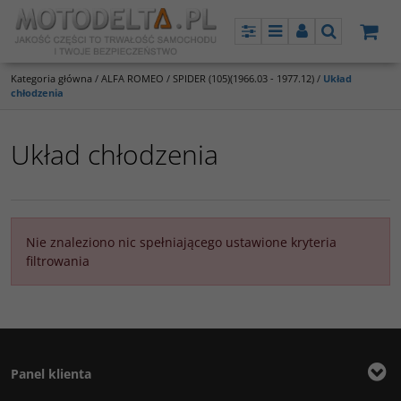
Panel
Menu
Panel
Szukaj
Kategoria główna
/
ALFA ROMEO
/
SPIDER (105)(1966.03 - 1977.12)
/
Układ
chłodzenia
Układ chłodzenia
Nie znaleziono nic spełniającego ustawione kryteria
filtrowania
Panel klienta