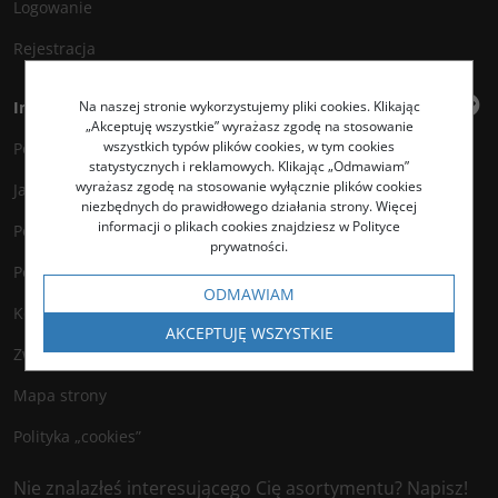
Logowanie
Rejestracja
Na naszej stronie wykorzystujemy pliki cookies. Klikając
Informacje
„Akceptuję wszystkie” wyrażasz zgodę na stosowanie
wszystkich typów plików cookies, w tym cookies
Polityka prywatności
statystycznych i reklamowych. Klikając „Odmawiam”
wyrażasz zgodę na stosowanie wyłącznie plików cookies
Jak kupować?
niezbędnych do prawidłowego działania strony. Więcej
informacji o plikach cookies znajdziesz w Polityce
Polityka legalności
prywatności.
Polityka antyspamowa
ODMAWIAM
Kontakt
AKCEPTUJĘ WSZYSTKIE
Zwroty
Mapa strony
Polityka „cookies”
Nie znalazłeś interesującego Cię asortymentu? Napisz!