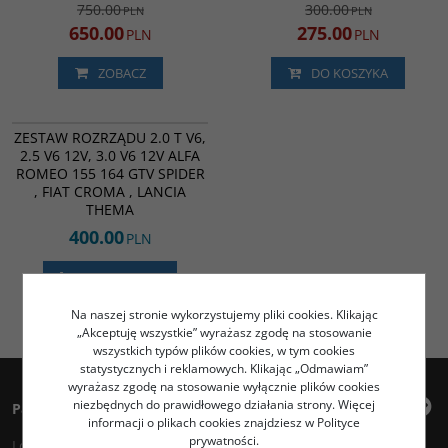
750.00
300.00
PLN
PLN
650.00
275.00
PLN
PLN
ZOBACZ
DO KOSZYKA
ATB2521,94411
ZESTAW ROZRZĄDU 2.0 T V6,
2.5 V6 12V, 3.0 V6 12V ALFA
ROMEO 155 164 GTV SPIDER
, FIAT CROMA , LANCIA
THEMA
400.00
PLN
DO KOSZYKA
Na naszej stronie wykorzystujemy pliki cookies. Klikając
„Akceptuję wszystkie” wyrażasz zgodę na stosowanie
wszystkich typów plików cookies, w tym cookies
statystycznych i reklamowych. Klikając „Odmawiam”
wyrażasz zgodę na stosowanie wyłącznie plików cookies
niezbędnych do prawidłowego działania strony. Więcej
Panel klienta
informacji o plikach cookies znajdziesz w Polityce
prywatności.
Logowanie