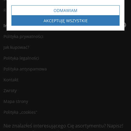
Rejestracja
ODMAWIAM
AKCEPTUJĘ WSZYSTKIE
Informacje
Polityka prywatności
Jak kupować?
Polityka legalności
Polityka antyspamowa
Kontakt
Zwroty
Mapa strony
Polityka „cookies”
Nie znalazłeś interesującego Cię asortymentu? Napisz!