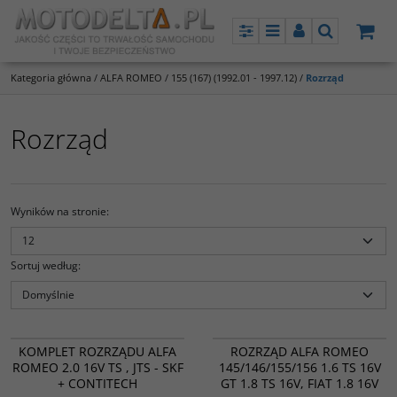
Panel
Menu
Panel
Szukaj
Kategoria główna
/
ALFA ROMEO
/
155 (167) (1992.01 - 1997.12)
/
Rozrząd
Rozrząd
Wyników na stronie
:
Sortuj według
:
CT: 877, 970, VKM: 12173, 22177,
12277
CT947 VKM12182 VKM22177
PROMOCJA
PROMOCJA
KOMPLET ROZRZĄDU ALFA
ROZRZĄD ALFA ROMEO
ROMEO 2.0 16V TS , JTS - SKF
145/146/155/156 1.6 TS 16V
+ CONTITECH
GT 1.8 TS 16V, FIAT 1.8 16V