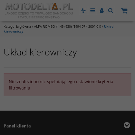
Panel
Menu
Panel
Szukaj
Kategoria główna
/
ALFA ROMEO
/
145 (930) (1994.07 - 2001.01)
/
Układ
kierowniczy
Układ kierowniczy
Nie znaleziono nic spełniającego ustawione kryteria
filtrowania
Panel klienta