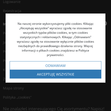
Logowanie
Rejestracja
Na naszej stronie wykorzystujemy pliki cookies. Klikając
Informacje
„Akceptuję wszystkie” wyrażasz zgodę na stosowanie
wszystkich typów plików cookies, w tym cookies
Polityka prywatności
statystycznych i reklamowych. Klikając „Odmawiam”
wyrażasz zgodę na stosowanie wyłącznie plików cookies
Jak kupować?
niezbędnych do prawidłowego działania strony. Więcej
informacji o plikach cookies znajdziesz w Polityce
Polityka legalności
prywatności.
Polityka antyspamowa
ODMAWIAM
Kontakt
AKCEPTUJĘ WSZYSTKIE
Zwroty
Mapa strony
Polityka „cookies”
Nie znalazłeś interesującego Cię asortymentu? Napisz!