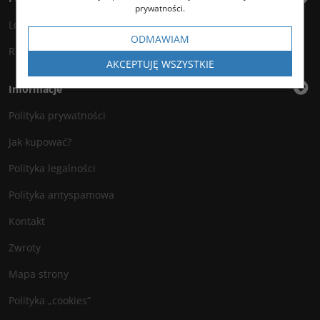
prywatności.
Logowanie
ODMAWIAM
Rejestracja
AKCEPTUJĘ WSZYSTKIE
Informacje
Polityka prywatności
Jak kupować?
Polityka legalności
Polityka antyspamowa
Kontakt
Zwroty
Mapa strony
Polityka „cookies”