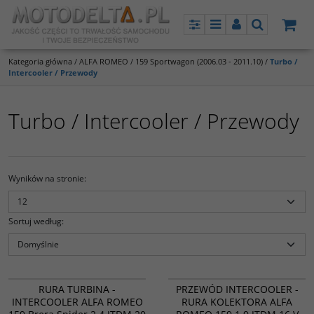
Panel
Menu
Panel
Szukaj
Kategoria główna
/
ALFA ROMEO
/
159 Sportwagon (2006.03 - 2011.10)
/
Turbo /
Intercooler / Przewody
Turbo / Intercooler / Przewody
Wyników na stronie
:
Sortuj według
:
50503487
50501562
NOWOŚĆ
PROMOCJA
NOWOŚĆ
PROMOCJA
RURA TURBINA -
PRZEWÓD INTERCOOLER -
INTERCOOLER ALFA ROMEO
RURA KOLEKTORA ALFA