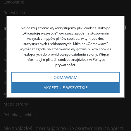
Logowanie
Rejestracja
Na naszej stronie wykorzystujemy pliki cookies. Klikając
Informacje
„Akceptuję wszystkie” wyrażasz zgodę na stosowanie
wszystkich typów plików cookies, w tym cookies
Polityka prywatności
statystycznych i reklamowych. Klikając „Odmawiam”
wyrażasz zgodę na stosowanie wyłącznie plików cookies
Jak kupować?
niezbędnych do prawidłowego działania strony. Więcej
informacji o plikach cookies znajdziesz w Polityce
Polityka legalności
prywatności.
Polityka antyspamowa
ODMAWIAM
Kontakt
AKCEPTUJĘ WSZYSTKIE
Zwroty
Mapa strony
Polityka „cookies”
Nie znalazłeś interesującego Cię asortymentu? Napisz!