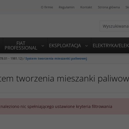
O firmie
Regulamin
Kontakt
Strona główna
Sk
FIAT
EKSPLOATACJA
ELEKTRYKA/ELE
PROFESSIONAL
8.01 - 1981.12)
/
System tworzenia mieszanki paliwowej
tem tworzenia mieszanki paliwow
znaleziono nic spełniającego ustawione kryteria filtrowania