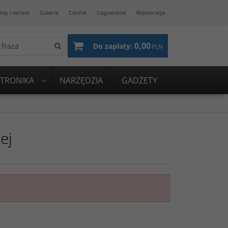
lep i serwis
Galeria
Cennik
Logowanie
Rejestracja
0,00
Do zapłaty:
PLN
KTRONIKA
NARZĘDZIA
GADŻETY
ej