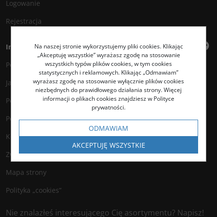
Logowanie
Rejestracja
Na naszej stronie wykorzystujemy pliki cookies. Klikając
Informacje
„Akceptuję wszystkie” wyrażasz zgodę na stosowanie
wszystkich typów plików cookies, w tym cookies
Polityka prywatności
statystycznych i reklamowych. Klikając „Odmawiam”
wyrażasz zgodę na stosowanie wyłącznie plików cookies
Jak kupować?
niezbędnych do prawidłowego działania strony. Więcej
informacji o plikach cookies znajdziesz w Polityce
Polityka legalności
prywatności.
Polityka antyspamowa
ODMAWIAM
Kontakt
AKCEPTUJĘ WSZYSTKIE
Zwroty
Mapa strony
Polityka „cookies”
Nie znalazłeś interesującego Cię asortymentu? Napisz!