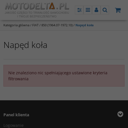
Panel
Menu
Panel
Szukaj
Kategoria główna
/
FIAT
/
850 (1964.07-1972.10)
/
Napęd koła
Napęd koła
Nie znaleziono nic spełniającego ustawione kryteria
filtrowania
Panel klienta
Logowanie