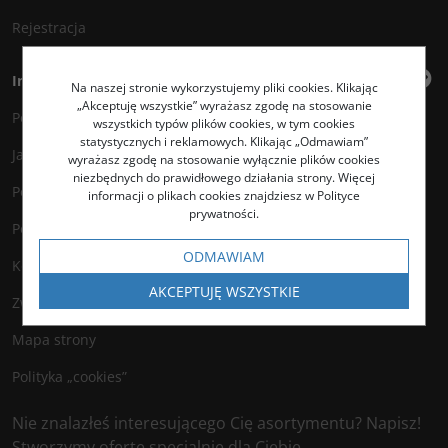
Rejestracja
Informacje
Na naszej stronie wykorzystujemy pliki cookies. Klikając
„Akceptuję wszystkie” wyrażasz zgodę na stosowanie
Polityka prywatności
wszystkich typów plików cookies, w tym cookies
statystycznych i reklamowych. Klikając „Odmawiam”
Jak kupować?
wyrażasz zgodę na stosowanie wyłącznie plików cookies
niezbędnych do prawidłowego działania strony. Więcej
Polityka legalności
informacji o plikach cookies znajdziesz w Polityce
prywatności.
Polityka antyspamowa
ODMAWIAM
Kontakt
AKCEPTUJĘ WSZYSTKIE
Zwroty
Mapa strony
Polityka „cookies”
Nie znalazłeś interesującego Cię asortymentu? Napisz!
Stworzymy ofertę specjalnie dla Ciebie.