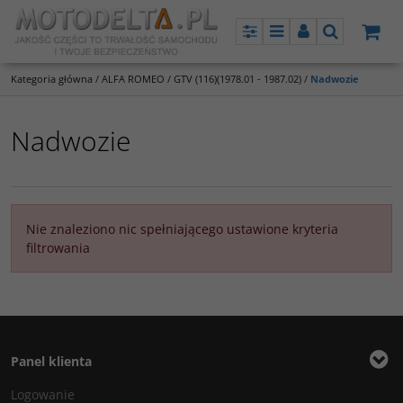
Panel
Menu
Panel
Szukaj
Kategoria główna
/
ALFA ROMEO
/
GTV (116)(1978.01 - 1987.02)
/
Nadwozie
Nadwozie
Nie znaleziono nic spełniającego ustawione kryteria
filtrowania
Panel klienta
Logowanie