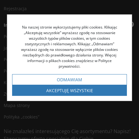
Rejestracja
Informacje
Na naszej stronie wykorzystujemy pliki cookies. Klikając
„Akceptuję wszystkie” wyrażasz zgodę na stosowanie
Polityka prywatności
wszystkich typów plików cookies, w tym cookies
statystycznych i reklamowych. Klikając „Odmawiam”
Jak kupować?
wyrażasz zgodę na stosowanie wyłącznie plików cookies
niezbędnych do prawidłowego działania strony. Więcej
Polityka legalności
informacji o plikach cookies znajdziesz w Polityce
prywatności.
Polityka antyspamowa
ODMAWIAM
Kontakt
AKCEPTUJĘ WSZYSTKIE
Zwroty
Mapa strony
Polityka „cookies”
Nie znalazłeś interesującego Cię asortymentu? Napisz!
Stworzymy ofertę specjalnie dla Ciebie.