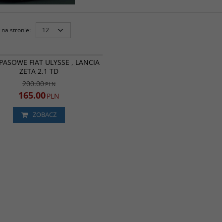
na stronie
:
MA658013
PROMOCJA
PASOWE FIAT ULYSSE , LANCIA
ZETA 2.1 TD
200.00
PLN
165.00
PLN
ZOBACZ