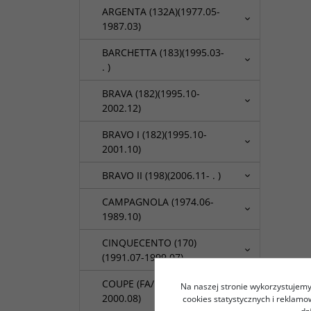
ARGENTA (132A)(1977.05-
1987.03)
BARCHETTA (183)(1995.03-
. )
BRAVA (182)(1995.10-
2002.12)
BRAVO I (182)(1995.10-
2001.10)
BRAVO II (198)(2006.11- . )
CAMPAGNOLA (1974.06-
1989.10)
CINQUECENTO (170)
(1991.07-1999.07)
COUPE (FA/175)(1993.11-
Na naszej stronie wykorzystujemy 
2000.08)
cookies statystycznych i reklam