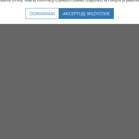
iałania strony. Więcej informacji o plikach cookies znajdziesz w Polityce prywatnoś
ODMAWIAM
AKCEPTUJĘ WSZYSTKIE