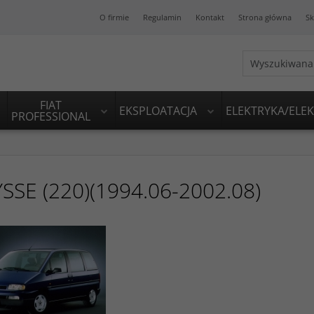
O firmie
Regulamin
Kontakt
Strona główna
Sk
FIAT
EKSPLOATACJA
ELEKTRYKA/ELE
PROFESSIONAL
SSE (220)(1994.06-2002.08)