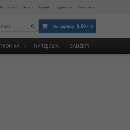
lep i serwis
Galeria
Cennik
Logowanie
Rejestracja
0,00
Do zapłaty:
PLN
KTRONIKA
NARZĘDZIA
GADŻETY