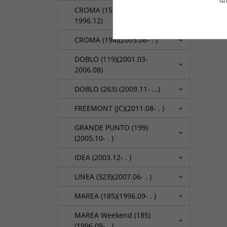
dz
CROMA (154)(1985.12-
1996.12)
CROMA (194)(2005.06- . )
DOBLO (119)(2001.03-
2006.08)
DOBLO (263) (2009.11- ...)
FREEMONT (JC)(2011.08- . )
GRANDE PUNTO (199)
(2005.10- . )
IDEA (2003.12- . )
LINEA (323)(2007.06- . )
MAREA (185)(1996.09- . )
MAREA Weekend (185)
(1996.09- . )