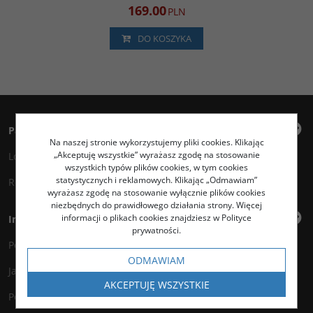
169.00
PLN
DO KOSZYKA
Panel klienta
Na naszej stronie wykorzystujemy pliki cookies. Klikając
„Akceptuję wszystkie” wyrażasz zgodę na stosowanie
Logowanie
wszystkich typów plików cookies, w tym cookies
statystycznych i reklamowych. Klikając „Odmawiam”
Rejestracja
wyrażasz zgodę na stosowanie wyłącznie plików cookies
niezbędnych do prawidłowego działania strony. Więcej
informacji o plikach cookies znajdziesz w Polityce
Informacje
prywatności.
Polityka prywatności
ODMAWIAM
Jak kupować?
AKCEPTUJĘ WSZYSTKIE
Polityka legalności