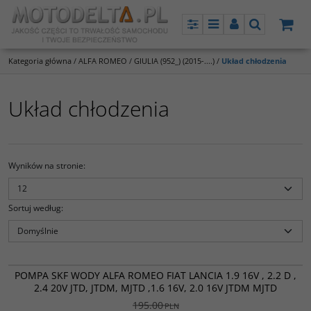
Panel
Menu
Panel
Szukaj
Kategoria główna
/
ALFA ROMEO
/
GIULIA (952_) (2015-....)
/
Układ chłodzenia
Układ chłodzenia
Wyników na stronie
:
Sortuj według
:
VKPC85101
PROMOCJA
POMPA SKF WODY ALFA ROMEO FIAT LANCIA 1.9 16V , 2.2 D ,
2.4 20V JTD, JTDM, MJTD ,1.6 16V, 2.0 16V JTDM MJTD
195.00
PLN