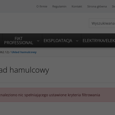
O firmie
Regulamin
Kontakt
Strona główna
Sk
FIAT
EKSPLOATACJA
ELEKTRYKA/ELE
PROFESSIONAL
962.12)
/
Układ hamulcowy
ad hamulcowy
znaleziono nic spełniającego ustawione kryteria filtrowania