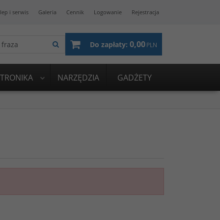
lep i serwis
Galeria
Cennik
Logowanie
Rejestracja
0,00
Do zapłaty:
PLN
KTRONIKA
NARZĘDZIA
GADŻETY