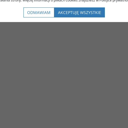
iałania strony. Więcej informacji o plikach cookies znajdziesz w Polityce prywatnoś
ODMAWIAM
AKCEPTUJĘ WSZYSTKIE