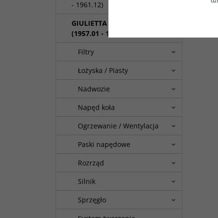
dz
- 1961.12)
GIULIETTA Kombi
(1957.01 - 1962.12)
Filtry
Łożyska / Piasty
Nadwozie
Napęd koła
Ogrzewanie / Wentylacja
Paski napędowe
Rozrząd
Silnik
Sprzęgło