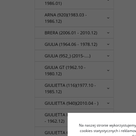
1986.01)
ARNA (920)(1983.03 -
1986.12)
BRERA (2006.01 - 2010.12)
GIULIA (1964.06 - 1978.12)
GIULIA (952_) (2015-....)
GIULIA GT (1962.10 -
1980.12)
GIULIETTA (116)(1977.10 -
1985.12)
GIULIETTA (940)(2010.04 - )
GIULIETTA Berlina (1955.01
- 1962.12)
Na naszej stronie wykorzystujemy 
cookies statystycznych i reklam
GIULIETTA Coupe (1958.01