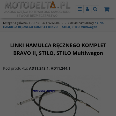
Menu
Panel
Szukaj
Kategoria główna
/
FIAT
/
STILO (192)(2001.10- . )
/
Układ hamulcowy
/
LINKI
HAMULCA RĘCZNEGO KOMPLET BRAVO II, STILO, STILO Multiwagon
LINKI HAMULCA RĘCZNEGO KOMPLET
BRAVO II, STILO, STILO Multiwagon
Kod produktu
:
AD11.243.1, AD11.244.1