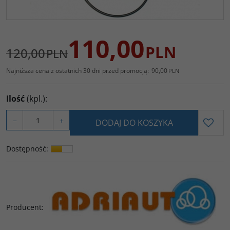
110,00
PLN
120,00
PLN
Najniższa cena z ostatnich 30 dni przed promocją:
90,00
PLN
Ilość
(kpl.)
:
−
+
DODAJ DO KOSZYKA
Dostępność
:
Producent
: