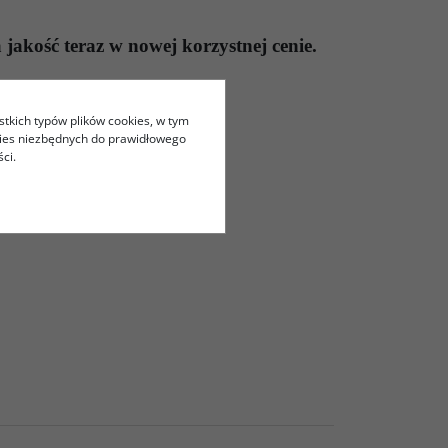
 jakość teraz w nowej korzystnej cenie.
stkich typów plików cookies, w tym
kies niezbędnych do prawidłowego
ci.