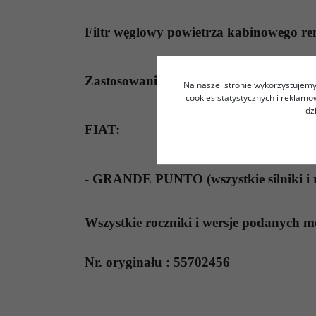
Filtr węglowy powietrza kabinowego 
Zastosowanie:
Na naszej stronie wykorzystujemy 
cookies statystycznych i reklam
dz
FIAT:
- GRANDE PUNTO (wszystkie silniki i r
Wszystkie roczniki i wersje podanych m
Nr. oryginału :
55702456