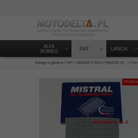
ALFA
FIAT
LANCIA
ROMEO
Kategoria główna
/
FIAT
/
GRANDE PUNTO (199)(2005.10- . )
/
Filt
PROMO