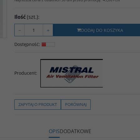
Ilość
(szt.)
:
−
+
DODAJ DO KOSZYKA
Dostępność
:
Producent
:
ZAPYTAJ O PRODUKT
PORÓWNAJ
OPIS
DODATKOWE