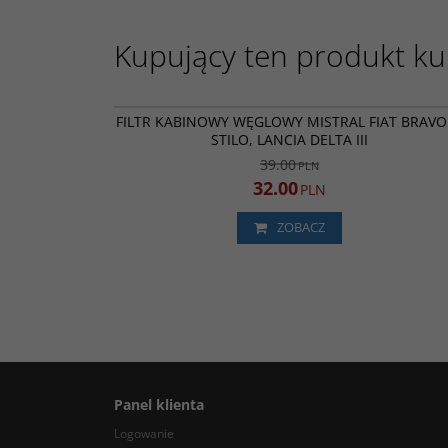
Kupujący ten produkt kup
MI11
PROMOC
FILTR KABINOWY WĘGLOWY MISTRAL FIAT BRAVO I
STILO, LANCIA DELTA III
39.00
PLN
32.00
PLN
ZOBACZ
Panel klienta
Logowanie