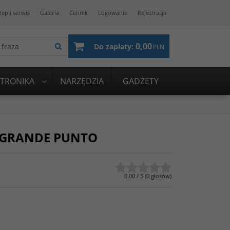
lep i serwis
Galeria
Cennik
Logowanie
Rejestracja
0,00
Do zapłaty:
PLN
KTRONIKA
NARZĘDZIA
GADŻETY
 GRANDE PUNTO
0.00
/
5
(
0
głosów)