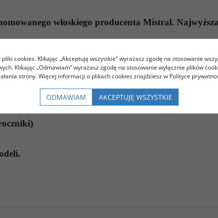
renomowanego włoskiego producenta
Mistral
. Najwyższa
pliki cookies. Klikając „Akceptuję wszystkie” wyrażasz zgodę na stosowanie wszy
owych. Klikając „Odmawiam” wyrażasz zgodę na stosowanie wyłącznie plików coo
iałania strony. Więcej informacji o plikach cookies znajdziesz w Polityce prywatnoś
ODMAWIAM
AKCEPTUJĘ WSZYSTKIE
oczniki)
odeli
.