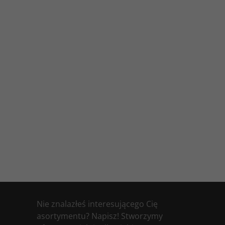
Nie znalazłeś interesującego Cię
asortymentu? Napisz! Stworzymy