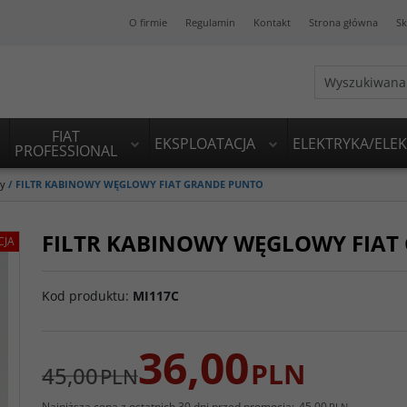
O firmie
Regulamin
Kontakt
Strona główna
Sk
FIAT
EKSPLOATACJA
ELEKTRYKA/ELE
PROFESSIONAL
ry
/
FILTR KABINOWY WĘGLOWY FIAT GRANDE PUNTO
FILTR KABINOWY WĘGLOWY FIAT
CJA
Kod produktu
:
MI117C
36,00
PLN
45,00
PLN
Najniższa cena z ostatnich 30 dni przed promocją:
45,00
PLN