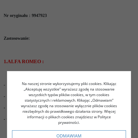
Nr oryginału : 9947923
Zastosowanie:
1.ALFA ROMEO :
Na naszej stronie wykorzystujemy pliki cookies. Klikając
- 147 (wszystkie silniki i rozniki z wyłączeniem GTA)
„Akceptuję wszystkie” wyrażasz zgodę na stosowanie
wszystkich typów plików cookies, w tym cookies
- 156 (wszystkie silniki i rozniki z wyłączeniem GTA)
statystycznych i reklamowych. Klikając „Odmawiam”
wyrażasz zgodę na stosowanie wyłącznie plików cookies
- 156 Sportwagon (wszystkie silniki i rozniki z wyłączeniem GTA)
niezbędnych do prawidłowego działania strony. Więcej
informacji o plikach cookies znajdziesz w Polityce
- GT
(silniki 1.8 TS, 1.9 JTD 150 KM, 2.0 JTS)
prywatności.
ODMAWIAM