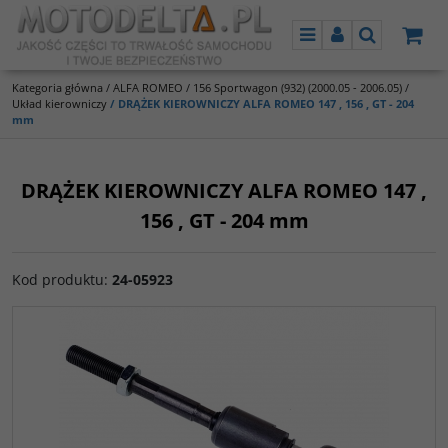
Menu
Panel
Szukaj
Kategoria główna
/
ALFA ROMEO
/
156 Sportwagon (932) (2000.05 - 2006.05)
/
Układ kierowniczy
/
DRĄŻEK KIEROWNICZY ALFA ROMEO 147 , 156 , GT - 204
mm
DRĄŻEK KIEROWNICZY ALFA ROMEO 147 ,
156 , GT - 204 mm
Kod produktu
:
24-05923