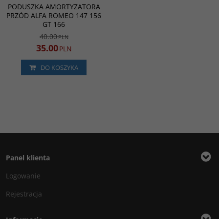
PROMOCJA
PODUSZKA AMORTYZATORA
PRZÓD ALFA ROMEO 147 156
GT 166
40.00
PLN
35.00
PLN
DO KOSZYKA
Panel klienta
Logowanie
Rejestracja