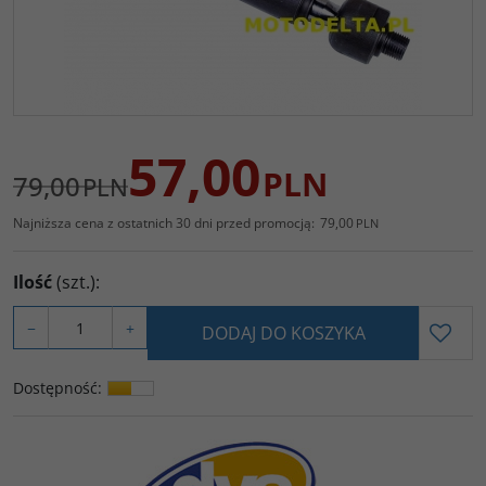
57,00
PLN
79,00
PLN
Najniższa cena z ostatnich 30 dni przed promocją:
79,00
PLN
Ilość
(szt.)
:
−
+
DODAJ DO KOSZYKA
Dostępność
: